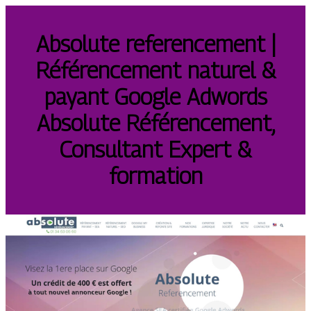
Absolute referen­ce­ment |
Référen­ce­ment naturel &
payant Google Adwords
Absolute Référen­ce­ment,
Consultant Expert &
formation