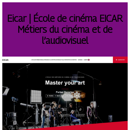
Eicar | École de cinéma EICAR
Métiers du cinéma et de
l’audiovisuel