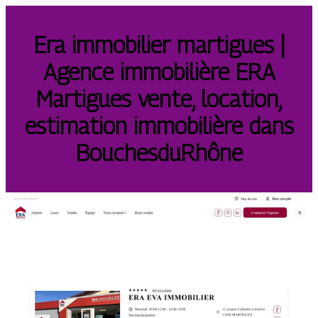
Era immobilier martigues |
Agence immobilière ERA
Martigues vente, location,
estimation immobilière dans
BouchesduRhône