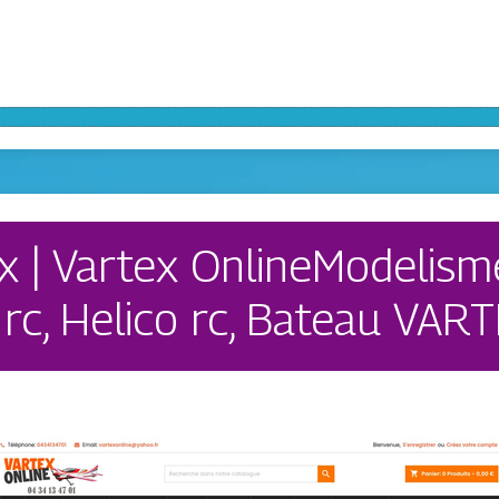
 | Vartex OnlineModelisme
e rc, Helico rc, Bateau VA