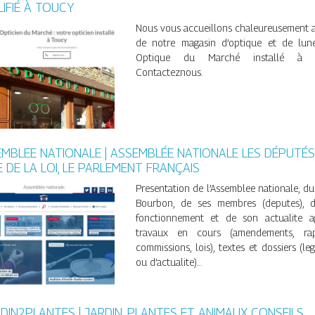
IFIÉ À TOUCY
Nous vous accueillons chaleureusement a
de notre magasin d’optique et de lunet
Optique du Marché installé à T
Contacteznous.
MBLEE NATIONALE | ASSEMBLÉE NATIONALE LES DÉPUTÉS,
 DE LA LOI, LE PARLEMENT FRANÇAIS
Presentation de l’Assemblee nationale, du
Bourbon, de ses membres (deputes), 
fonctionnement et de son actualite a
travaux en cours (amendements, rap
commissions, lois), textes et dossiers (legi
ou d’actualite)…
DIN2PLANTES | JARDIN, PLANTES ET ANIMAUX CONSEILS