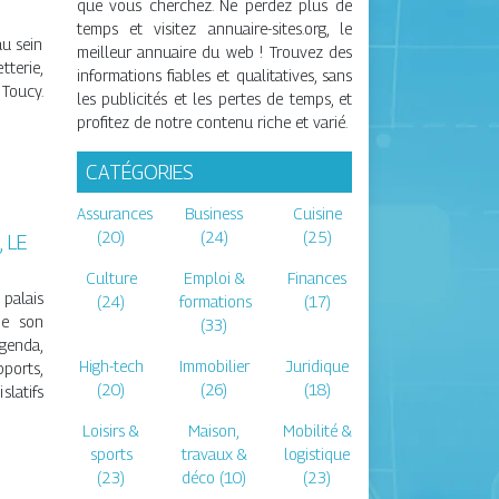
que vous cherchez. Ne perdez plus de
temps et visitez annuaire-sites.org, le
u sein
meilleur annuaire du web ! Trouvez des
terie,
informations fiables et qualitatives, sans
oucy.
les publicités et les pertes de temps, et
profitez de notre contenu riche et varié.
CATÉGORIES
Assurances
Business
Cuisine
(20)
(24)
(25)
 LE
Culture
Emploi &
Finances
 palais
(24)
formations
(17)
de son
(33)
genda,
High-tech
Immobilier
Juridique
ports,
(20)
(26)
(18)
slatifs
Loisirs &
Maison,
Mobilité &
sports
travaux &
logistique
(23)
déco (10)
(23)