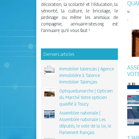
QUAL
décoration, la scolarité et l'éducation, la
séniorité, la culture, le bricolage, le
jardinage ou même les animaux de
compagnie, annuaire-sites.org est
l'annuaire qu'il vous faut !
Derniers articles
ASSE
Immobilier talencais | Agence
VOTE
immobilière à Talence
Immobilier Talençais
Op­tiquedu­marche | Opticien
du Marché Votre opticien
qualifié à Toucy
Assemblee nationale |
Assemblée nationale Les
députés, le vote de la loi, le
Parlement français
1JAR